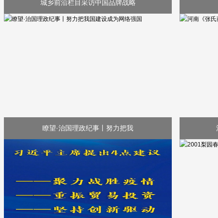
城乡前沿栏目采访中国品牌战略
瞭望·治国理政纪事丨努力把我