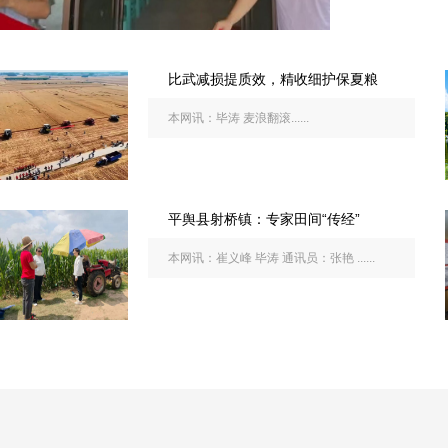
比武减损提质效，精收细护保夏粮
本网讯：毕涛 麦浪翻滚......
平舆县射桥镇：专家田间“传经”
本网讯：崔义峰 毕涛 通讯员：张艳 ......