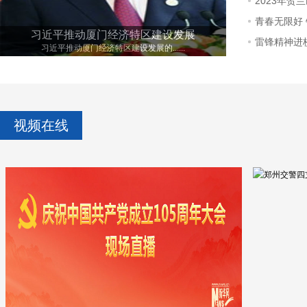
2023年贺
中原地区
导城乡百
青春无限好
两架C919大型客机同时在上海
“九
想观念，
雷锋精神进
2018年6月22日，C919大型客机同时......
本栏目：东
律、增进
不忘初心
生活！
视频在线