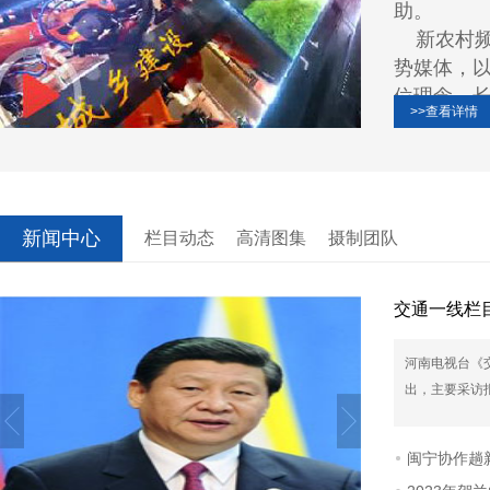
助。
新农村
势媒体，
位理念，
>>查看详情
响力和良
新农村
台上，我
织我们执
新闻中心
构建和谐
栏目动态
高清图集
摄制团队
者和受益
《城乡
交通一线栏
面向大众
活，宣传
河南电视台《
题的综合
出，主要采访报
弘扬传统
展示企业
闽宁协作趟新
分体现电