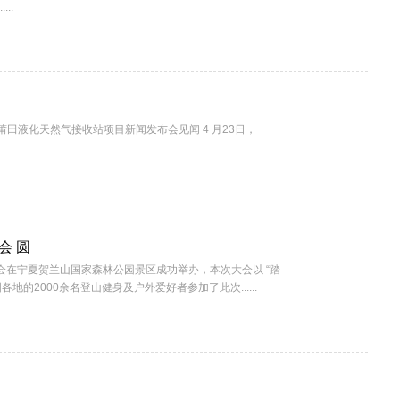
..
莆田液化天然气接收站项目新闻发布会见闻 4 月23日，
会 圆
大会在宁夏贺兰山国家森林公园景区成功举办，本次大会以 “踏
地的2000余名登山健身及户外爱好者参加了此次......