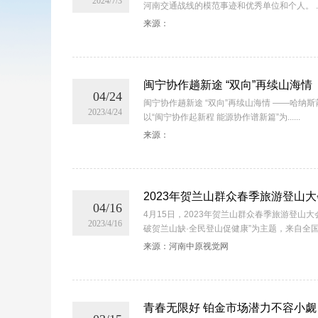
2024/7/3
河南交通战线的模范事迹和优秀单位和个人。 ....
来源：
闽宁协作趟新途 “双向”再续山海情
04/24
闽宁协作趟新途 “双向”再续山海情 ——哈纳斯
2023/4/24
以“闽宁协作起新程 能源协作谱新篇”为......
来源：
2023年贺兰山群众春季旅游登山大
04/16
4月15日，2023年贺兰山群众春季旅游登山
2023/4/16
破贺兰山缺·全民登山促健康”为主题，来自全国各
来源：河南中原视觉网
青春无限好 铂金市场潜力不容小觑