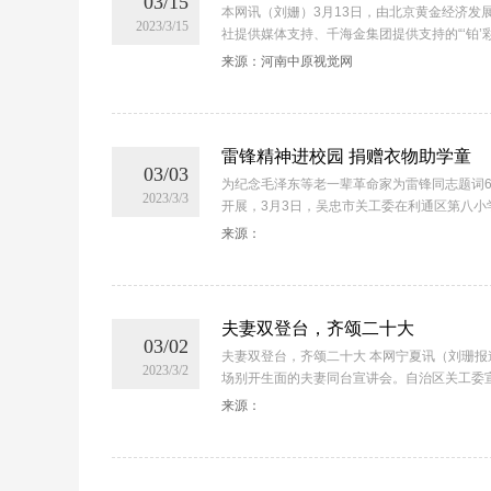
03/15
本网讯（刘姗）3月13日，由北京黄金经济发
2023/3/15
社提供媒体支持、千海金集团提供支持的“‘铂’彩众长
来源：河南中原视觉网
雷锋精神进校园 捐赠衣物助学童
03/03
为纪念毛泽东等老一辈革命家为雷锋同志题词
2023/3/3
开展，3月3日，吴忠市关工委在利通区第八小学、
来源：
夫妻双登台，齐颂二十大
03/02
夫妻双登台，齐颂二十大 本网宁夏讯（刘珊报
2023/3/2
场别开生面的夫妻同台宣讲会。自治区关工委宣讲团
来源：