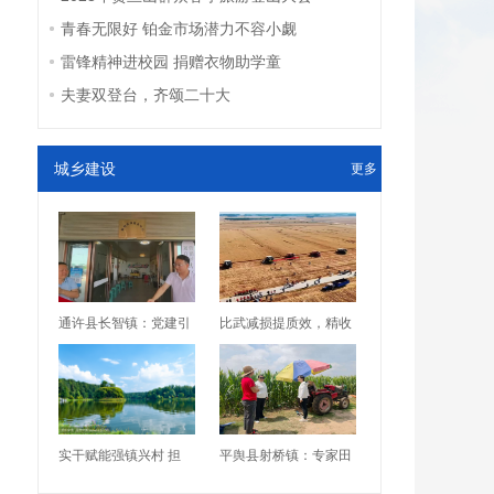
青春无限好 铂金市场潜力不容小觑
雷锋精神进校园 捐赠衣物助学童
夫妻双登台，齐颂二十大
城乡建设
更多
通许县长智镇：党建引
比武减损提质效，精收
实干赋能强镇兴村 担
平舆县射桥镇：专家田