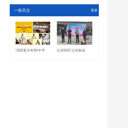
一线关注
更多
“强国复兴有我•中华
以演筑防 以训备战