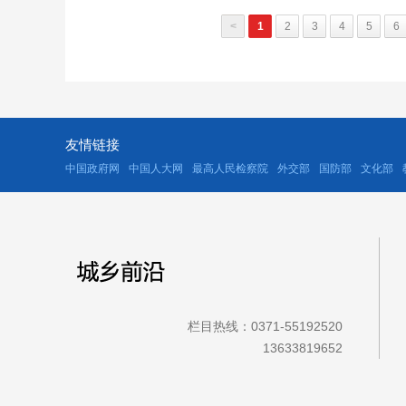
<
1
2
3
4
5
6
友情链接
中国政府网
中国人大网
最高人民检察院
外交部
国防部
文化部
栏目热线：0371-55192520
13633819652