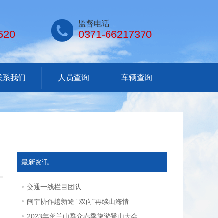

监督电话
520
0371-66217370
联系我们
人员查询
车辆查询
最新资讯
交通一线栏目团队
闽宁协作趟新途 “双向”再续山海情
2023年贺兰山群众春季旅游登山大会