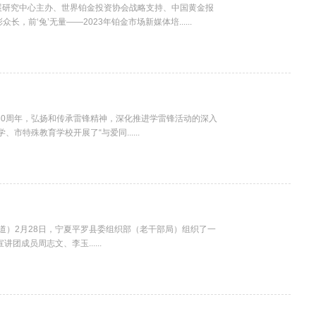
展研究中心主办、世界铂金投资协会战略支持、中国黄金报
，前‘兔’无量——2023年铂金市场新媒体培......
60周年，弘扬和传承雷锋精神，深化推进学雷锋活动的深入
市特殊教育学校开展了“与爱同......
道）2月28日，宁夏平罗县委组织部（老干部局）组织了一
成员周志文、李玉......