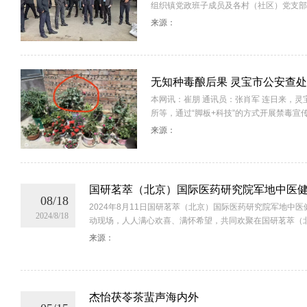
组织镇党政班子成员及各村（社区）党支部书记，
来源：
无知种毒酿后果 灵宝市公安查
本网讯：崔朋 通讯员：张肖军 连日来，
所等，通过“脚板+科技”的方式开展禁毒宣传和..
来源：
国研茗萃（北京）国际医药研究院军地中医
08/18
2024年8月11日国研茗萃（北京）国际医药研究院军地中
2024/8/18
动现场，人人满心欢喜、满怀希望，共同欢聚在国研茗萃（北...
来源：
杰怡茯苓茶蜚声海内外