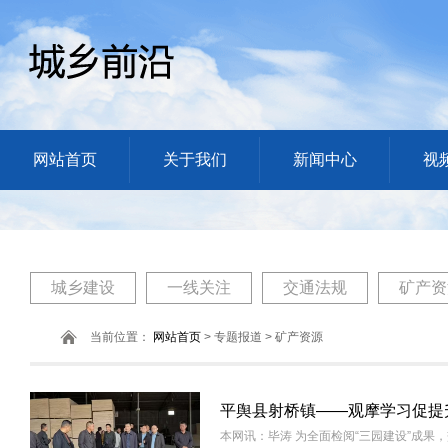
网站首页
关于我们
新闻中心
视
城乡建设
一线关注
交通法规
矿产资
当前位置：
网站首页
> 专题报道 > 矿产资源
平舆县射桥镇——观摩学习促提
本网讯：毕涛 为全面检阅“三园建设”成果