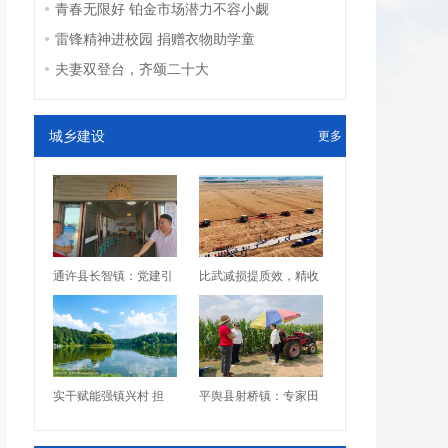
青春无限好 铂金市场潜力不容小觑
雷锋精神进校园 捐赠衣物助学童
夫妻双登台，齐颂二十大
城乡建设
更多
通许县长智镇：党建引
比武减损提质效，精收
实干赋能强镇兴村 担
平舆县射桥镇：专家田