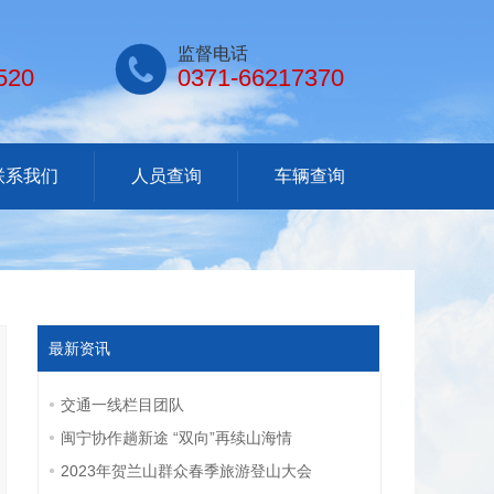

监督电话
520
0371-66217370
联系我们
人员查询
车辆查询
最新资讯
交通一线栏目团队
闽宁协作趟新途 “双向”再续山海情
2023年贺兰山群众春季旅游登山大会