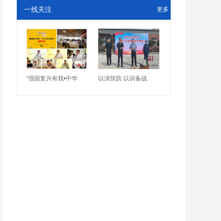
一线关注
更多
“强国复兴有我•中华
以演筑防 以训备战