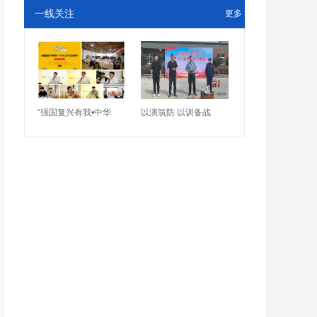
一线关注
更多
“强国复兴有我•中华
以演筑防 以训备战