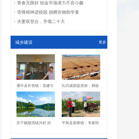
青春无限好 铂金市场潜力不容小觑
雷锋精神进校园 捐赠衣物助学童
夫妻双登台，齐颂二十大
城乡建设
更多
通许县长智镇：党建引
比武减损提质效，精收
实干赋能强镇兴村 担
平舆县射桥镇：专家田