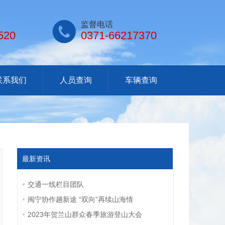

监督电话
520
0371-66217370
联系我们
人员查询
车辆查询
最新资讯
交通一线栏目团队
闽宁协作趟新途 “双向”再续山海情
2023年贺兰山群众春季旅游登山大会