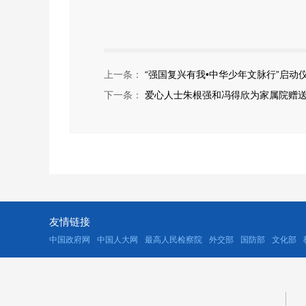
上一条：
“强国复兴有我•中华少年文脉行”启动
下一条：
爱心人士朱根强和冯得欣为家属院赠
友情链接
中国政府网
中国人大网
最高人民检察院
外交部
国防部
文化部