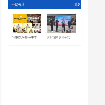
一线关注
更多
“强国复兴有我•中华
以演筑防 以训备战