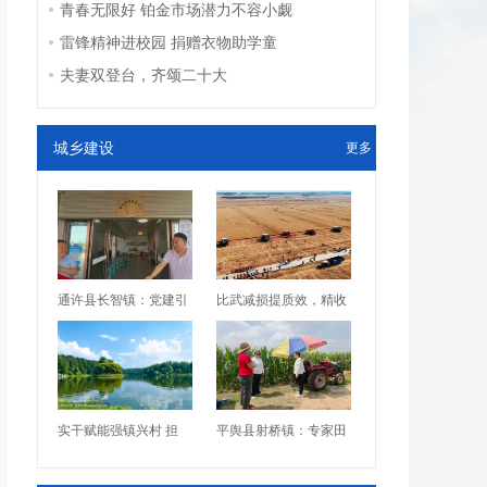
青春无限好 铂金市场潜力不容小觑
雷锋精神进校园 捐赠衣物助学童
夫妻双登台，齐颂二十大
城乡建设
更多
通许县长智镇：党建引
比武减损提质效，精收
实干赋能强镇兴村 担
平舆县射桥镇：专家田