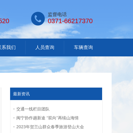

监督电话
520
0371-66217370
联系我们
人员查询
车辆查询
最新资讯
交通一线栏目团队
闽宁协作趟新途 “双向”再续山海情
2023年贺兰山群众春季旅游登山大会