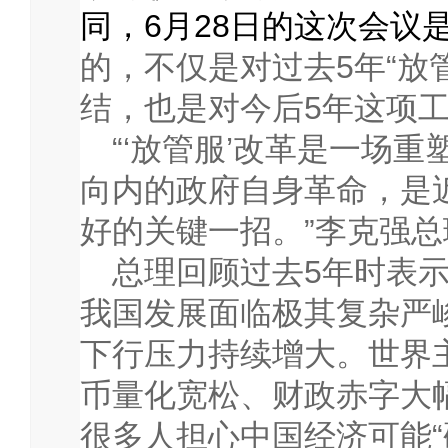
同，
6
月
28
日的这次
会议
的，不仅是对过去
5
年“放
结，也是对今后
5
年这项
“‘放管服’改革是一场
向内的政府自身革命，是
好的关键一招。”李克强
总理回顾过去
5
年时表
我国发展面临极其复杂严
下行压力持续增大。世界
币量化宽松、财政赤字大
很多人担心中国经济可能“